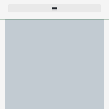
Zum
Inhalt
springen